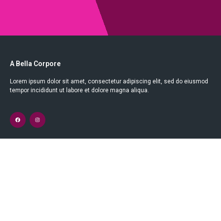
A Bella Corpore
Lorem ipsum dolor sit amet, consectetur adipiscing elit, sed do eiusmod
tempor incididunt ut labore et dolore magna aliqua.
Links Rápidos
TRATAMENTOS CORPORAIS
TRATAMENTOS FACIAIS
MASSAGEM TERAPÊUTICA
ESPECIALIDADES MÉDICAS