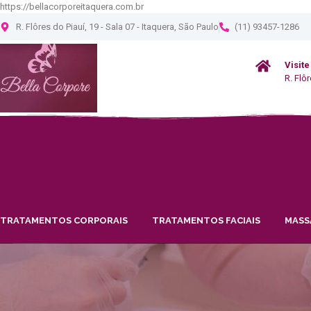
https://bellacorporeitaquera.com.br
R. Flôres do Piauí, 19 - Sala 07 - Itaquera, São Paulo
(11) 93457-1286
Visite
R. Flô
TRATAMENTOS CORPORAIS
TRATAMENTOS FACIAIS
MASS