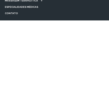
MASSAGEM TERAPÊUTICA
ESPECIALIDADES MÉDICAS
CONTATO
Informativo
TRATAMENTOS CORPORAIS
TRATAMENTOS FACIAIS
MASSAGEM TERAPÊUTICA
ESPECIALIDADES MÉDICAS
CONTATO
Localização
R. Flôres do Piauí, 19 - Sala 07 - Itaquera, São Paulo - SP, 08210-200
(11) 93457-1286
contato@bellacorporeitaquera.com.br