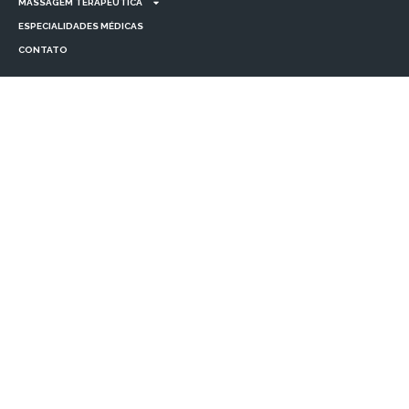
MASSAGEM TERAPÊUTICA
ESPECIALIDADES MÉDICAS
CONTATO
Informativo
TRATAMENTOS CORPORAIS
TRATAMENTOS FACIAIS
MASSAGEM TERAPÊUTICA
ESPECIALIDADES MÉDICAS
CONTATO
Localização
R. Flôres do Piauí, 19 - Sala 07 - Itaquera, São Paulo - SP, 08210-200
(11) 93457-1286
contato@bellacorporeitaquera.com.br