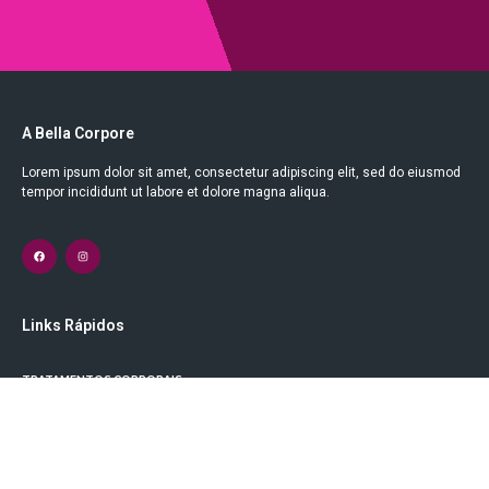
A Bella Corpore
Lorem ipsum dolor sit amet, consectetur adipiscing elit, sed do eiusmod
tempor incididunt ut labore et dolore magna aliqua.
Links Rápidos
TRATAMENTOS CORPORAIS
TRATAMENTOS FACIAIS
MASSAGEM TERAPÊUTICA
ESPECIALIDADES MÉDICAS