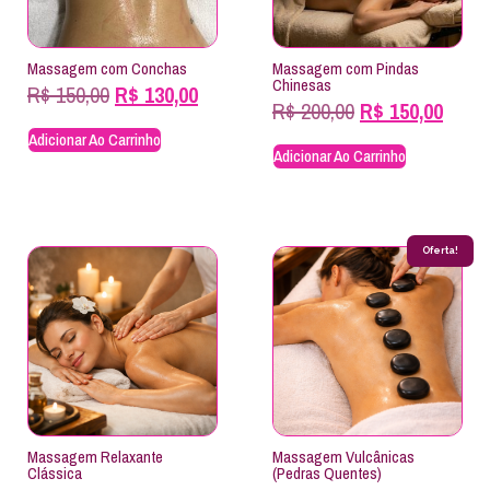
Massagem com Conchas
Massagem com Pindas
Chinesas
R$
150,00
R$
130,00
R$
200,00
R$
150,00
Adicionar Ao Carrinho
Adicionar Ao Carrinho
Oferta!
Massagem Relaxante
Massagem Vulcânicas
Clássica
(Pedras Quentes)