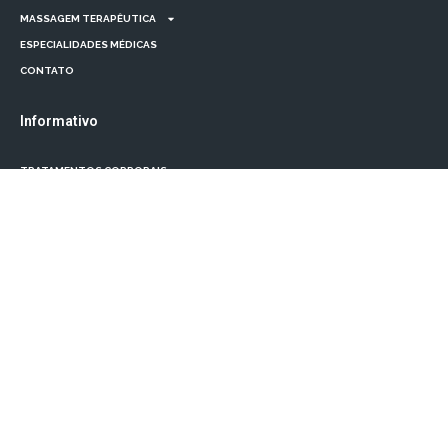
MASSAGEM TERAPÊUTICA
ESPECIALIDADES MÉDICAS
CONTATO
Informativo
TRATAMENTOS CORPORAIS
TRATAMENTOS FACIAIS
MASSAGEM TERAPÊUTICA
ESPECIALIDADES MÉDICAS
CONTATO
Localização
R. Flôres do Piauí, 19 - Sala 07 - Itaquera, São Paulo - SP, 08210-200
(11) 93457-1286
contato@bellacorporeitaquera.com.br